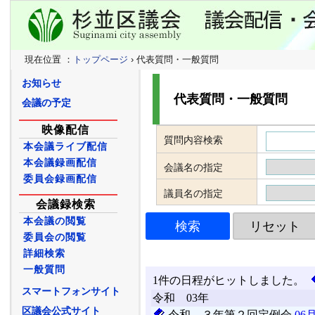
現在位置 ：
トップページ
› 代表質問・一般質問
お知らせ
代表質問・一般質問
会議の予定
映像配信
質問内容検索
本会議ライブ配信
本会議録画配信
会議名の指定
委員会録画配信
議員名の指定
会議録検索
本会議の閲覧
委員会の閲覧
詳細検索
一般質問
スマートフォンサイト
区議会公式サイト