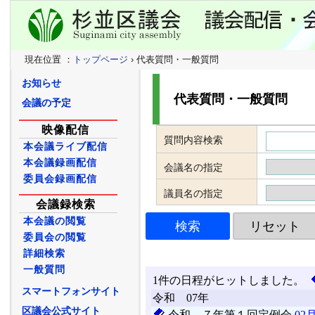
現在位置 ：
トップページ
› 代表質問・一般質問
お知らせ
代表質問・一般質問
会議の予定
映像配信
質問内容検索
本会議ライブ配信
本会議録画配信
会議名の指定
委員会録画配信
議員名の指定
会議録検索
本会議の閲覧
委員会の閲覧
詳細検索
一般質問
スマートフォンサイト
区議会公式サイト