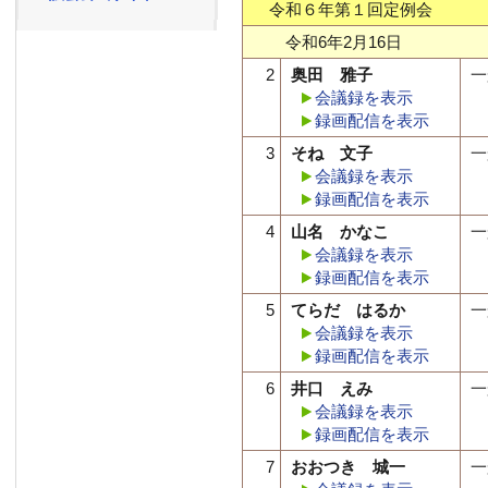
令和６年第１回定例会
令和6年2月16日
2
奥田 雅子
一
会議録を表示
録画配信を表示
3
そね 文子
一
会議録を表示
録画配信を表示
4
山名 かなこ
一
会議録を表示
録画配信を表示
5
てらだ はるか
一
会議録を表示
録画配信を表示
6
井口 えみ
一
会議録を表示
録画配信を表示
7
おおつき 城一
一