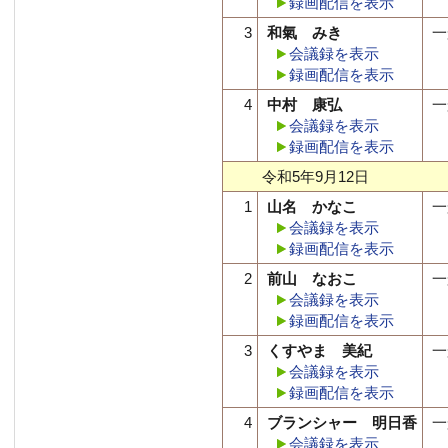
録画配信を表示
3
和氣 みき
一
会議録を表示
録画配信を表示
4
中村 康弘
一
会議録を表示
録画配信を表示
令和5年9月12日
1
山名 かなこ
一
会議録を表示
録画配信を表示
2
前山 なおこ
一
会議録を表示
録画配信を表示
3
くすやま 美紀
一
会議録を表示
録画配信を表示
4
ブランシャー 明日香
一
会議録を表示