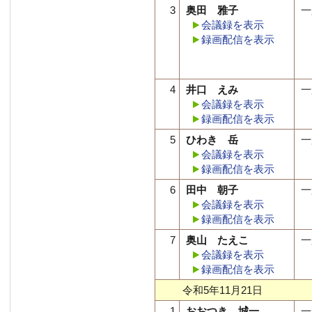
3
奥田 雅子
一
会議録を表示
録画配信を表示
4
井口 えみ
一
会議録を表示
録画配信を表示
5
ひわき 岳
一
会議録を表示
録画配信を表示
6
田中 朝子
一
会議録を表示
録画配信を表示
7
奥山 たえこ
一
会議録を表示
録画配信を表示
令和5年11月21日
1
おおつき 城一
一