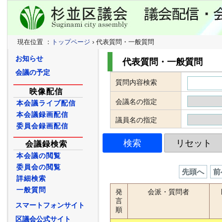
現在位置 ：
トップページ
› 代表質問・一般質問
お知らせ
代表質問・一般質問
会議の予定
質問内容検索
映像配信
会議名の指定
本会議ライブ配信
本会議録画配信
議員名の指定
委員会録画配信
会議録検索
本会議の閲覧
委員会の閲覧
先頭へ
前
詳細検索
一般質問
発
会派・質問者
言
スマートフォンサイト
順
区議会公式サイト