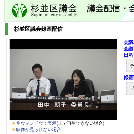
杉並区議会録画配信
会議
会議
別ウィンドウで表示
(上で再生できない場合)
映像が見られない場合