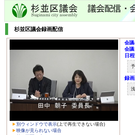
杉並区議会録画配信
会議
会議
別ウィンドウで表示
(上で再生できない場合)
映像が見られない場合