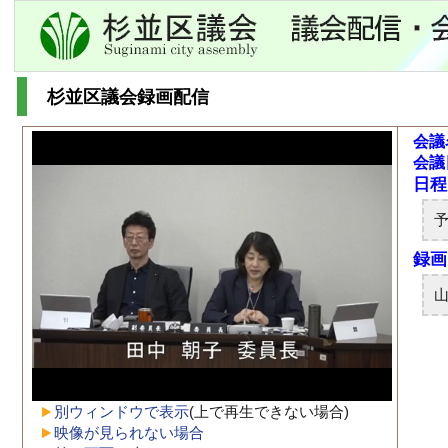
杉並区議会録画配信
会議
会議
別ウィンドウで表示
(上で再生できない場合)
映像が見られない場合