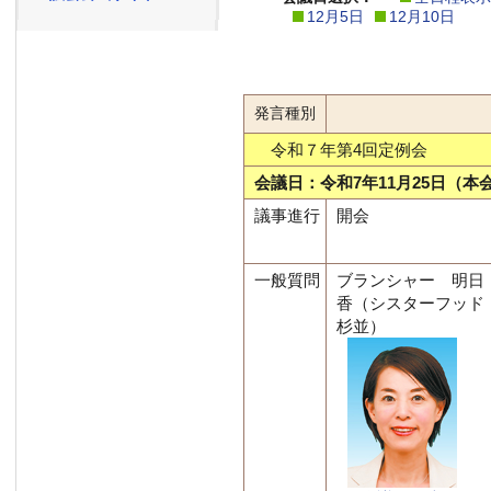
12月5日
12月10日
発言種別
令和７年第4回定例会
会議日：令和7年11月25日（本
議事進行
開会
一般質問
ブランシャー 明日
香（シスターフッド
杉並）