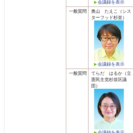
会議録を表示
一般質問
奥山 たえこ（シス
ターフッド杉並）
会議録を表示
一般質問
てらだ はるか（立
憲民主党杉並区議
団）
会議録を表示