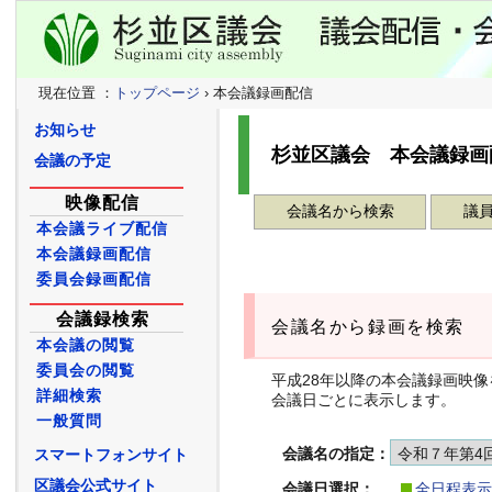
現在位置 ：
トップページ
› 本会議録画配信
お知らせ
杉並区議会 本会議録画
会議の予定
映像配信
会議名から検索
議
本会議ライブ配信
本会議録画配信
委員会録画配信
会議録検索
会議名から録画を検索
本会議の閲覧
委員会の閲覧
平成28年以降の本会議録画映
詳細検索
会議日ごとに表示します。
一般質問
会議名の指定：
スマートフォンサイト
区議会公式サイト
会議日選択：
全日程表示