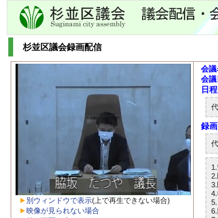
杉並区議会録画配信
会議
会議
別ウィンドウで表示
(上で再生できない場合)
映像が見られない場合