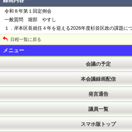
録画内容
令和８年第１回定例会
一般質問 堀部 やすし
１．岸本区長就任４年を迎える2026年度杉並区政の課題に
日程一覧に戻る
メニュー
会議の予定
本会議録画配信
発言通告
議員一覧
スマホ版トップ