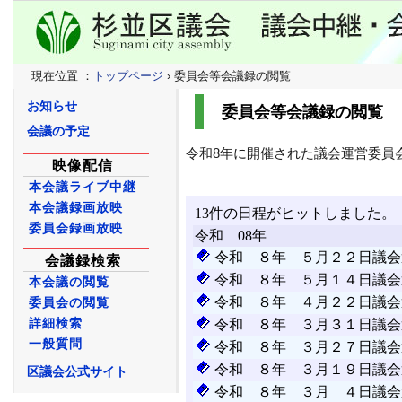
現在位置 ：
トップページ
› 委員会等会議録の閲覧
お知らせ
委員会等会議録の閲覧
会議の予定
令和8年に開催された議会運営委
映像配信
本会議ライブ中継
本会議録画放映
委員会録画放映
会議録検索
本会議の閲覧
委員会の閲覧
詳細検索
一般質問
区議会公式サイト