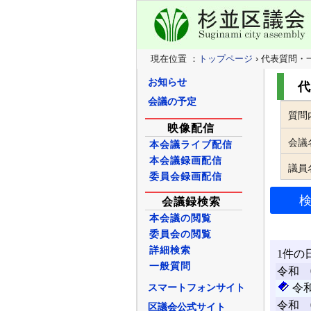
現在位置 ：
トップページ
› 代表質問・
お知らせ
代
会議の予定
質問
映像配信
会議
本会議ライブ配信
本会議録画配信
議員
委員会録画配信
会議録検索
本会議の閲覧
委員会の閲覧
詳細検索
一般質問
スマートフォンサイト
区議会公式サイト