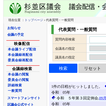
現在位置 ：
トップページ
› 代表質問・一般質問
お知らせ
代表質問・一般質問
会議の予定
質問内容検索
映像配信
会議名の指定
本会議ライブ配信
本会議録画配信
議員名の指定
委員会録画配信
会議録検索
本会議の閲覧
委員会の閲覧
詳細検索
一般質問
スマートフォンサイト
区議会公式サイト